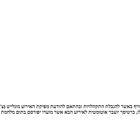
רף באשר להגבלת התקהלויות ובהתאם להודעת מפיקת האירוע מונלייט (צ'ק 