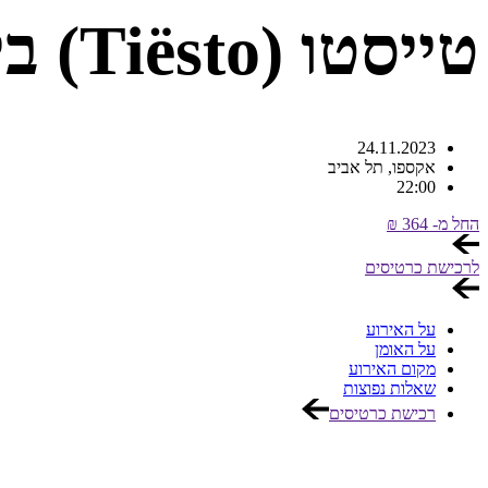
טייסטו (Tiësto) בישראל
24.11.2023
אקספו,
תל אביב
22:00
החל מ-
364
₪
לרכישת כרטיסים
על האירוע
על האומן
מקום האירוע
שאלות נפוצות
רכישת כרטיסים