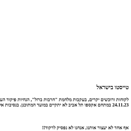
טייסטו בישראל
לקוחות ורוכשים יקרים, בעקבות מלחמת "חרבות ברזל", הנחיות פיקוד העו
24.11.23 במתחם אקספו תל אביב לא יתקיים במועד המתוכנן. בנסיבות אלו, כרטיסך יועבר אוטומטית לאירוע הבא אשר מועדו יפורסם בתום מלחמת "חרבות ברזל" ובכפוף להנחיות פיקוד העורף.
אף אחד לא יעצור אותנו, אנחנו לא נפסיק לרקוד!!