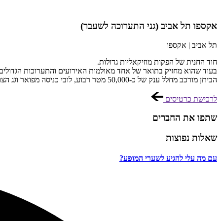
אקספו תל אביב (גני התערוכה לשעבר)
תל אביב | אקספו
חוד החנית של הפקות מוזיקאליות גדולות.
בעוד שהוא מחזיק בתואר של אחד מאולמות האירועים והתערוכות הגדולים בארץ- אם לא הגדול מכולם, ביתן 1 הוא אחד מהלוקיי
הביתן מורכב מחלל ענק של כ-50,000 מטר רבוע, לובי כניסה מפואר וגג הצופה לעבר תל אביב. כמו כן, הלוקיישן היוקרתי מכיל חנייה מרובה, שכן גם הוא שוכן במרכז הירידים.
לרכישת כרטיסים
שתפו את החברים
שאלות נפוצות
עם מה עלי להגיע לשערי המופע?