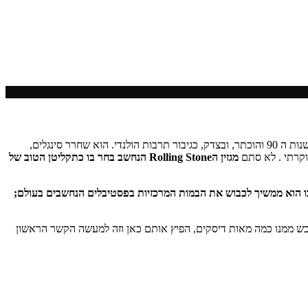
טייסטו או בשמו המלא, טייס מיכיל ורווסט נחשב לאחד ממייסדי ז׳אנר הקלאב/טראנס המלודי. טייסטו חולל מהפכה בעולם המוזיקה האלקטרונית בסוף שנות ה 90 והוכתר, ובצדק, כגיבור תרבות הולנדי. הוא שחרר סינגלים,
יוקרתי . לא סתם
מגזין ה
Rolling Stone
הנחשב בחר בו כתקליטן הטוב של
 הוא ממשיך לכבוש את הבמות המרכזיות בפסטיבלים הנחשבים בעולם;
ורכש ממנו כמה מאות דיסקים, הפיץ אותם כאן וזה למעשה הקשר הראשון