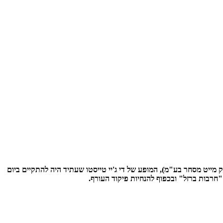
מייט מסחר בע"מ), המופע של די ג'יי טייסטו שעתיד היה להתקיים ביום